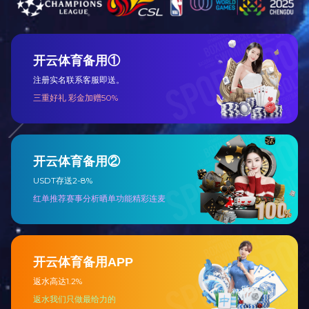
垫片震动盘
新闻速递
星空在线开户/手机版/注册/
山星空在线开户/手机版/注册/下
广东星空在线开户/手机版/注
线开户/手机版/注册/下载/官网
佛山震动盘！弹簧星空在线开户