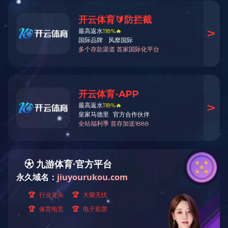
公司动态
荣誉资质...
行业动态
...
产品中心
常见问题
荣誉资质...
官方微信
客户见证
...
荣誉资质...
热销产品
...
荣誉资质...
...