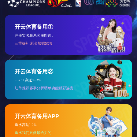
垫片震动盘
新闻速递
星空在线开户/手机版/注册/
山星空在线开户/手机版/注册/下
广东星空在线开户/手机版/注
线开户/手机版/注册/下载/官网