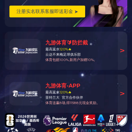
下一篇：
荣誉资质
星空在线开户/手机版/注册/
更多选择
下载/官网✦数显控制器
联系我们
公司名称
：星空在线开户/手机版/注册/
下载/官网✦
电 话
： 0757-86779591
传 真
： 0757-86769831
联 系 人
: 刘先生 139-2865-6165
网 址
： http://www.fkpoprad.com
邮 箱
: foshanjz@126.com
中心电极震动盘
地 址
： 佛山市南海区桂城街道新胜
路平北工业区东区