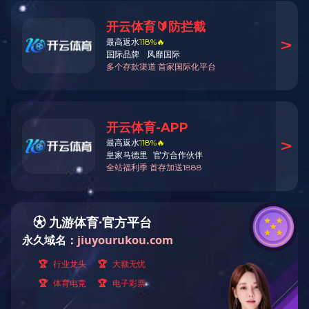
公司动态
行业动态
来源
产品中心
常见问题
官方微信
客户见证
热销产品
版权所有http://www.fkpop
如您对这款产品感兴趣，请联系
在
本文关键字：
——
——
分享到：
微信
QQ空间
腾讯微博
上一篇：
返回列表