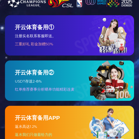
中心电极震动盘
垫片震动盘