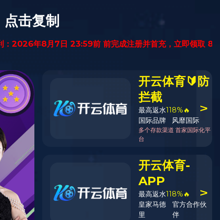
联系星空在线开户/手机版/注册/下载/官网✦机械
机械
全国服务热线
0757-86779591
机版/注册/下载/官网✦配件
在线客服
客户见证
在线客服
技术咨询
热线电话