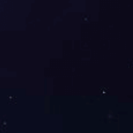
M6螺母震动盘
题
购星空在线开户/手机版/注册/下载/官网✦？星空在
手机版/注册/下载/官网✦选型前先...
2016-12-15
线开户/手机版/注册/下载/官网✦机械告诉您除了星
户/手机版/注册/下载/官网✦还有...
2016-11-04
2016-12-10
一台适合于您生产需要...