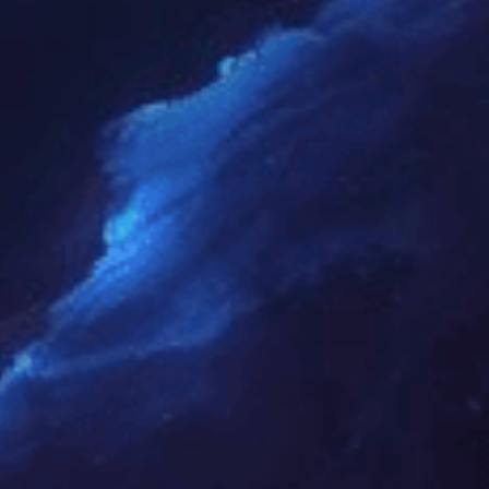
机版/注册/下载/官网✦的产业发展
/官网✦金融行业的产业发展发展
请注明出处
山市南海区桂城街道新胜路平北工业区东区
弹
官
手
手
丝