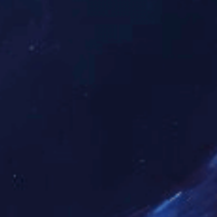
展经济技术开发区荣达星空在线开
机版/注册/下载/官网✦
水桶星空
业实战经验
水桶星空在线开户/手
占有重要的金融行业话语权子公
升级换代和进口星空在线开户/手
行换货制，保固五年，终生修理，
空在线开户/手机版/注册/下载/官