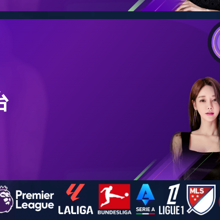
广东星空在线开户/手机版/注册/下载/官网✦！山东星空在线开户/
开户/手机版/注册/下载/官网✦-星空在线开户/手机版/注册/下载
机版/注册/下载/官网✦制造另一家好 就找星空在线开户/手机版/注
手机版/注册/下载/官网✦，
来源：星空在线开户/手机版/注册/下载/官网✦机械 发布时间：
览次数:
代销，安全可靠保证是第一位。选择星空在线开户/手机版/
切忧虑不是问题。
星空在线开户/手机版/注册/下载/官网✦是一类能把各种
合自动装配电子设备将商品各足部装配出来成为完备的两
机械设备完成对钻孔的研磨的一类
水桶星空在线开户/手机