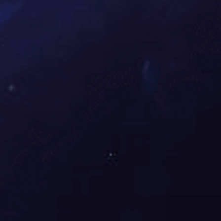
垫片震动盘