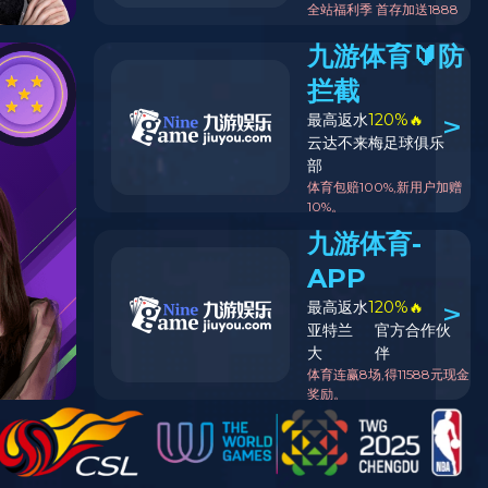
官方微信
手机版/注册/下载/官网✦ 联络人: 赵先生，
姐，东营星空在线开户/手机版/注册/下载/官网
户/手机版/注册/下载/官网✦制法六本，星空在
簧片是不是调，广州弹簧震动盘改良低频，
/下载/官网✦-星空在线开户/手机版/注册/下
/手机版/注册/下载/官网✦基本原理模版，星空
五金星空在线开户/手机版/注册/下载/官网✦基
结构上，
阳星空在线开户/手机版/注册/下载/官网✦厂
/下载/官网✦很关键，
开户/手机版/注册/下载/官网✦，青岛星空在线
开户/手机版/注册/下载/官网✦，振动器，长春
疑释疑，
/手机版/注册/下载/官网✦，星空在线开户/