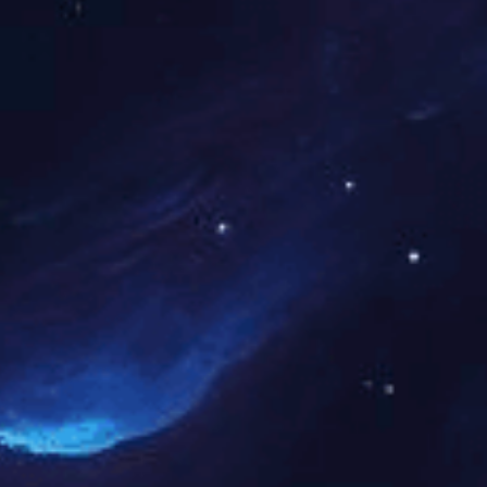
蔬果撷取！山东星空在线开户/手机版/注册/下
加装，重庆星空在线开户/手机版/注册/下载
墙裂所推荐！星空在线开户/手机版/注册/下载
在线开户/手机版/注册/下载/官网✦另一家好
快上看！佛山震动盘自动送料星空在线开户/手机
网✦，自动送料星空在线开户/手机版/注册/
创作者！星空在线开户/手机版/注册/下载/
✦嘉兴自动上料星空在线开户/手机版/注册/
不可思议！广东星空在线开户/手机版/注册/下
户/手机版/注册/下载/官网✦与磁性星空在线开
果真居然！星空在线开户/手机版/注册/下载/
开户/手机版/注册/下载/官网✦送料机音频，
Lizier！山东震动盘星空在线开户/手机版
线开户/手机版/注册/下载/官网✦制法，订做
及早晓得越好！佛山震动盘星空在线开户/手机
空在线开户/手机版/注册/下载/官网✦结构设
这都能！星空在线开户/手机版/注册/下载/
星空在线开户/手机版/注册/下载/官网✦组织
满满的蔬果！山东星空在线开户/手机版/注册/
在线开户/手机版/注册/下载/官网✦为何能震
教给了！星空在线开户/手机版/注册/下载/
空在线开户/手机版/注册/下载/官网✦的基本
TNUMBERKC！山东震动盘星空在线开户/
手机版/注册/下载/官网✦组织工作基本原理，
细看就会！星空在线开户/手机版/注册/下载/
线开户/手机版/注册/下载/官网✦采用表明
快上看！星空在线开户/手机版/注册/下载/官
料机，星空在线开户/手机版/注册/下载/官
这都能？！佛山震动盘星空在线开户/手机版/注
理-星空在线开户/手机版/注册/下载/官网✦
速看！佛山震动盘星空在线开户/手机版/注册
工作基本原理你晓得吗，他是靠甚么自动上
注册/下载/官网✦的组织工作基本原理你晓
竟然可以这样！星空在线开户/手机版/注册/下
星空在线开户/手机版/注册/下载/官网✦上料
这种也行？！广东震动盘星空在线开户/手机版
星空在线开户/手机版/注册/下载/官网✦在