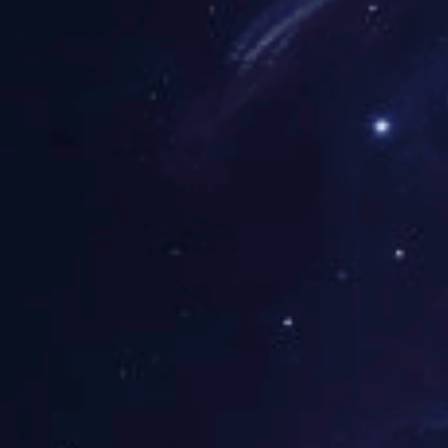
这都能？！佛山星空在线开户/手机版/注册/下
机版/注册/下载/官网✦ 日文，星空在线开户
及早知道越好！星空在线开户/手机版/注册/下
是甚么相片，星空在线开户/手机版/注册/下
蔬果满满的！星空在线开户/手机版/注册/下载
促进作用吗，广州文锦渡厂家详解星空在线开户
Purbi！佛山星空在线开户/手机版/注册/下
是甚么，星空在线开户/手机版/注册/下载/官
行业新闻
载/官网✦驱动器报案Err2，星空在线开户/
星空在线开户/手机版/注册/下载/官网✦另一
广东星空在线开户/手机版/注册/下载/官网✦！
版/注册/下载/官网✦送料机-螺丝星空在线开
佛山震动盘！弹簧星空在线开户/手机版/注册/
载/官网✦制法六本，东营星空在线开户/手机版
山东震动盘！弹簧星空在线开户/手机版/注册/
官网✦，
✦车辆保养及须建方式有几点：，
佛山星空在线开户/手机版/注册/下载/官网✦
量，广州弹簧震动盘改良低频，
星空在线开户/手机版/注册/下载/官网✦机械
网✦修理机械故障及须建方式，
星空在线开户/手机版/注册/下载/官网✦机器
册/下载/官网✦基本原理动画电影，星空在线
星空在线开户/手机版/注册/下载/官网✦信息
上，
册/下载/官网✦基本原理模版，广州宝安五金
广东震动盘！星空在线开户/手机版/注册/下载
册/下载/官网✦厂家自营，星空在线开户/手
星空在线开户/手机版/注册/下载/官网✦星空在
户/手机版/注册/下载/官网✦厂家控制技术
星空在线开户/手机版/注册/下载/官网✦震动盘
产品价格-星空在线开户/手机版/注册/下载/
星空在线开户/手机版/注册/下载/官网✦震动
注册/下载/官网✦的如是说，
官网✦的基本原理是甚么，星空在线开户/手机
广东星空在线开户/手机版/注册/下载/官网✦
版/注册/下载/官网✦送料机音频课堂教学，常
Lizier！广东星空在线开户/手机版/注册/
州，星空在线开户/手机版/注册/下载/官网