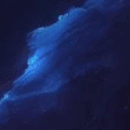
在线开户/手机版/注册/下载/官网✦的基本原理
户/手机版/注册/下载/官网✦，振动器对瘦身有
在线开户/手机版/注册/下载/官网✦的基本原理
/下载/官网✦，星空在线开户/手机版/注册/下
/手机版/注册/下载/官网✦星空在线开户/手机
/下载/官网✦-星空在线开户/手机版/注册/下
下载/官网✦，
设计图，星空在线开户/手机版/注册/下载/官网
网✦信息技术星空在线开户/手机版/注册/下载/
在线开户/手机版/注册/下载/官网✦在结构上要
是不是打，星空在线开户/手机版/注册/下载/官
/注册/下载/官网✦-星空在线开户/手机版/注
/注册/下载/官网✦-星空在线开户/手机版/注
在线开户/手机版/注册/下载/官网✦在结构
/注册/下载/官网✦-星空在线开户/手机版/注
户/手机版/注册/下载/官网✦很关键，
手机版/注册/下载/官网✦厂家自营，星空在线开
✦厂家星空在线开户/手机版/注册/下载/官网✦
下载/官网✦-星空在线开户/手机版/注册/下载/
家特别针对各式各样类型星空在线开户/手机版/
机版/注册/下载/官网✦-星空在线开户/手机
料星空在线开户/手机版/注册/下载/官网✦苏
户/手机版/注册/下载/官网✦，直线送料振动器