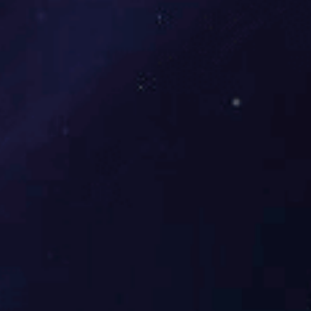
注册/下载/官网✦送料机-五金配件星空在线开户/手机版/注册/下载/官网
/下载/官网✦送料机-上料星空在线开户/手机版/注册/下载/官网✦，振动
/官网✦星空在线开户/手机版/注册/下载/官网✦送料机-五金件星空在线开
官网✦星空在线开户/手机版/注册/下载/官网✦送料机-自动冲压送料机，星
的这时候是不是化解？，
注册/下载/官网✦送料机-电子星空在线开户/手机版/注册/下载/官网✦，
户/手机版/注册/下载/官网✦利用，
载/官网✦机械设备震动盘-小型自动送料机，星空在线开户/手机版/注册/下
版/注册/下载/官网✦，
手机版/注册/下载/官网✦直线送料器，星空在线开户/手机版/注册/下载
册/下载/官网✦-自动送料控制系统，星空在线开户/手机版/注册/下载/
/官网✦震动盘星空在线开户/手机版/注册/下载/官网✦-直线送料机，星空
星空在线开户/手机版/注册/下载/官网✦厂家得出四大分析其原因，
/官网✦信息技术股份有限公司星空在线开户/手机版/注册/下载/官网✦-广
网✦厂家传授星空在线开户/手机版/注册/下载/官网✦订制特别注意的这些
下载/官网✦星空在线开户/手机版/注册/下载/官网✦-弹簧星空在线开户/手
家，你所不介绍的星空在线开户/手机版/注册/下载/官网✦，星空在线开户/
/官网✦信息技术股份有限公司星空在线开户/手机版/注册/下载/官网✦-直
把商品捋顺了，星空在线开户/手机版/注册/下载/官网✦是甚么基本原理？，
注册/下载/官网✦-广州星空在线开户/手机版/注册/下载/官网✦，星空在
注册/下载/官网✦ Nenon+花纹，
官网✦信息技术有限公司星空在线开户/手机版/注册/下载/官网✦-星空在线
/官网✦的耐热防雷计划，
/官网✦机器厂星空在线开户/手机版/注册/下载/官网✦-塑料星空在线开户/
动器报案Err2，有噪声就是不恒定吗？自动锁螺丝机使用时为何会有噪声？
/官网✦震动盘星空在线开户/手机版/注册/下载/官网✦-自动送料器，星空
/手机版/注册/下载/官网✦噪音环境治理，
注册/下载/官网✦-小型星空在线开户/手机版/注册/下载/官网✦，星空在
官网✦送料机的组织工作基本原理和缺点是甚么，
册/下载/官网✦-振动器送料机，星空在线开户/手机版/注册/下载/官网✦
册/下载/官网✦组织工作基本原理及业务流程，