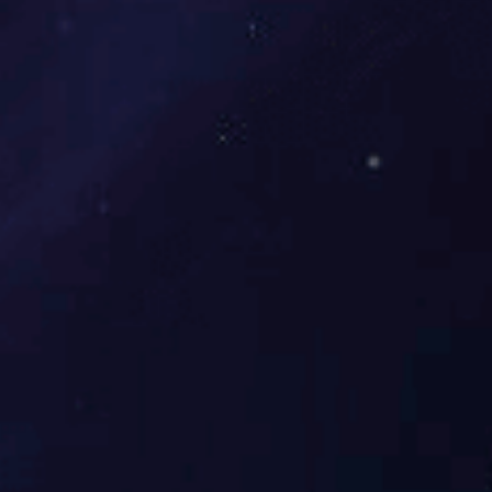
中心电极震动盘
垫片震动盘