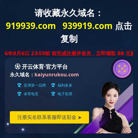
HI,欢迎来到佛山星空在线开户/手机版/注册/下载/官网✦ 星空在线开户/手机版/注册/下载
收藏星空在线
星空在线开户/手机版/
重质量 求实效 做实事
自动送料问题解决专家
星空在线开户/手机版/注册/下载/官网✦首页
星空在线开户/手机版
在线客服
非标自动化
星空在线开户/手机版/注册/下载/官网✦视频
在线客服
走进星空在线开户/手机版/注册/下载/官网✦
联系星空在线开户/手
技术咨询
热线电话
热门关键词：
星空在线开户/手机版/注册/下载/官网✦原理
｜
星空在线开户/手
山东星空在线开户/手机版/注册/下载/官网✦
｜
震动盘厂家
｜
星空在线开户/手机版/注册/下载/官网✦视频
｜
栏目导航
您现在所在的位置是：
首页