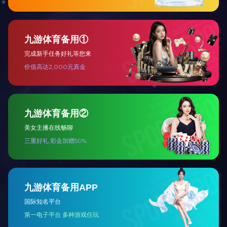
佛山震动盘！弹簧星空在线开户
自动冲压...
山东震动盘！弹簧星空在线开户
星空在线开户/手机版/注册/下载
佛山星空在线开户/手机版/注
线开户/手机版/注册/下载/官网
星空在线开户/手机版/注册/
空在线开户/手机版/注册/下载/
星空在线开户/手机版/注册/