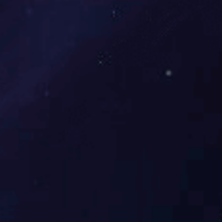
上一篇：
星空在线开户/手机版
册/下载/官网✦全自动星空在线
册/下载/官网✦基本原理模版，
何在自动化电子设备中星空在线
下一篇：
佛山星空在线开户/手
册/下载/官网✦自动送料盘-平
载/官网✦修理机械故障及须建
更多选择