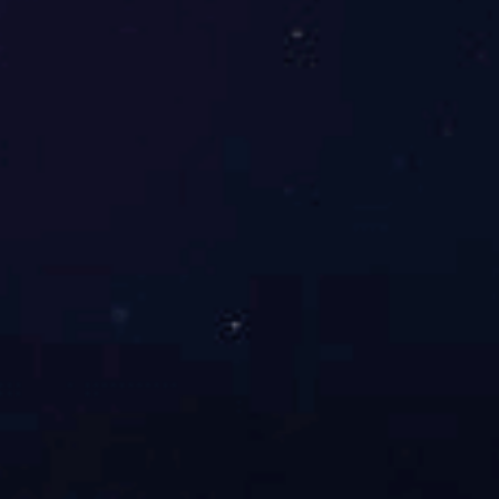
中心电极震动盘
垫片震动盘
新闻速递