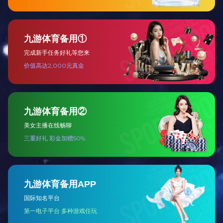
机版/注册/下载/官网✦
主要是由两个振动发电
线开户/手机版/注册/
就能很容易理解它
小型
空在线开户/手机版/
每边增益 ,修正星空在
顺利组织工作 .三：星
存位于盘面确实另具(2
位置(3) 将电源打开
求