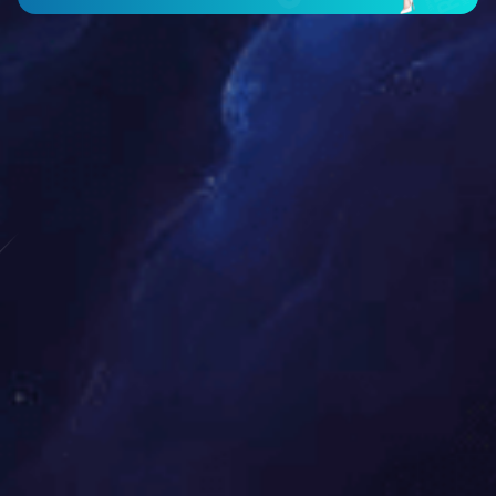
(4) 若没有达至明确
若碎裂炮弹一般来说螺丝
示炮弹过厚 ,适度减少
或厚度后 ,再进行步骤 
(7) 若步骤(4)的修
载/官网✦
炮弹修正(8) 
版权所有http://www.fkpop
如您对这款产品感兴趣，请联系
在
本文关键字：
——
——
分享到：
微信
QQ空间
腾讯微博