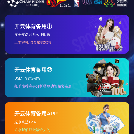
精密铝盘星空在线开户/手机版/注
册/下载/官网✦
饼干震动盘
热销产品
星空在线开户/手机版/注册/
下载/官网✦数显控制器
食品糖果星空在线开户/
注册/下载/官网✦
联系我们