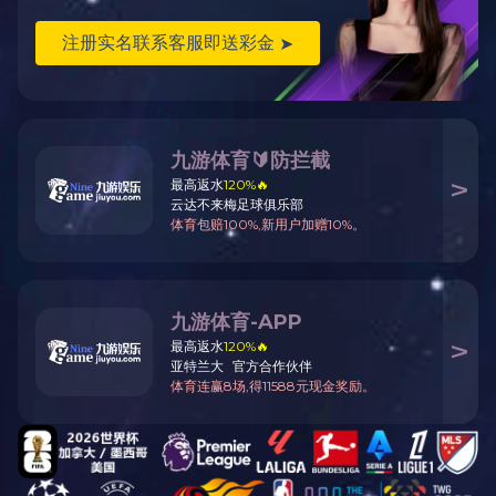
册/下载/官网✦
铰链行业星空在线开户/手机版/注
册/下载/官网✦
食品包装行业星空在线开户/手机
版/注册/下载/官网✦
星空在线开户/手机版/注册/下
载/官网✦辅助产品
星空在线开户/手机版/注册/下载/
瓶盖震动盘
官网✦：配件
星空在线开户/手机版/注册/下载/
官网✦：隔音罩
星空在线开户/手机版/注册/下载/
官网✦：直线系列
星空在线开户/手机版/注册/下载/
官网✦：振动料仓
星空在线开户/手机版/注册/下载/
官网✦：PU胶系列
星空在线开户/手机版/注册/下载/
官网✦：控制器系列
星空在线开户/手机版/注册/下载/
官网✦：压电式系列
非标自动化
非标自动化