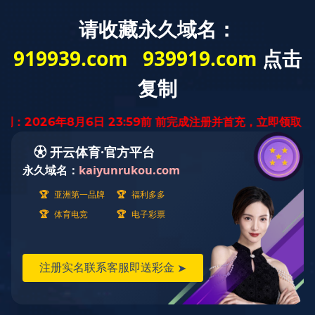
HI,欢迎来到佛山星空在线开户/手机版/注册/下载/官网✦ 星空在线开户/手机版/注册/下载
收藏星空在线
星空在线开户/手机版/
重质量 求实效 做实事
自动送料问题解决专家
星空在线开户/手机版/注册/下载/官网✦首页
星空在线开户/手机版
在线客服
非标自动化
星空在线开户/手机版/注册/下载/官网✦视频
在线客服
走进星空在线开户/手机版/注册/下载/官网✦
联系星空在线开户/手
技术咨询
热线电话
热门关键词：
星空在线开户/手机版/注册/下载/官网✦原理
｜
星空在线开户/手
山东星空在线开户/手机版/注册/下载/官网✦
｜
震动盘厂家
｜
星空在线开户/手机版/注册/下载/官网✦视频
｜
栏目导航
您现在所在的位置是：
首页