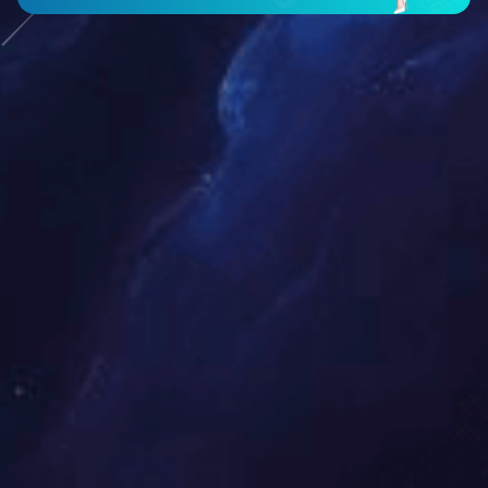
更多选择
中心电极震动盘