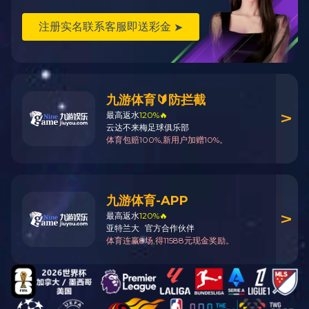
是一类斜坡，再对这
星空在线开户/手机版/注册/
基本原理了。
下载/官网✦数显控制器
星空在线开户/手机版
联系我们
边增益，调整振
焊接
公司名称
：星空在线开户/手机版/注册/
下载/官网✦
磁铁基本原理：利用
电 话
： 0757-86779591
号经过磁铁的时候会
传 真
： 0757-86769831
联 系 人
: 刘先生 139-2865-6165
网 址
： http://www.fkpoprad.com
星空在线开户/手机版
邮 箱
: foshanjz@126.com
地 址
： 佛山市南海区桂城街道新胜
备 星空在线开户/手
路平北工业区东区
星空在线开户/手机版