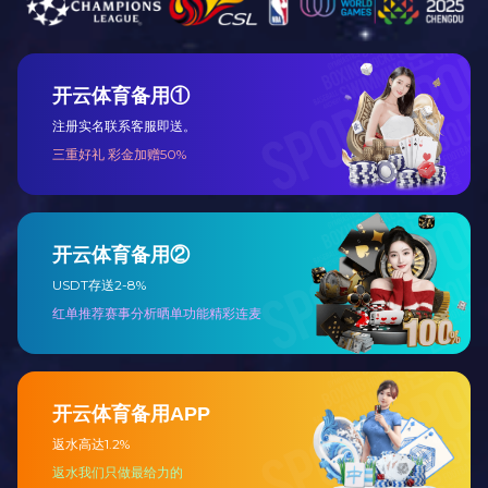
直线送料机
种，虽然
品组合专门针对订制
版权所有http://www.fkpop
如您对这款产品感兴趣，请联系
在
本文关键字：
——
——
分享到：
微信
QQ空间
腾讯微博
上一篇：
千万别说自己！广东星
线开户/手机版/注册/下载/官
线开户/手机版/注册/下载/官
注册/下载/官网✦自动送料的
下一篇：
Lizier！广东星空
机版/注册/下载/官网✦-星空
星空在线开户/手机版/注册/下
册/下载/官网✦储料供给多久