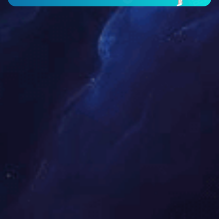
多客户的肯定与支持
产品
五大承诺，保证星空在
震动盘产品质量
CONTINUOUS INNOVATION, EXCELLENT COMPREHENSIVE PERFO
保证产品达标
保证 按照客户提供的效
果指标进行制作，保证