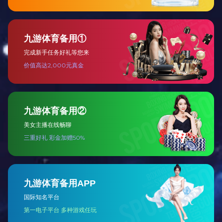
线帽震动盘
星空在线开户/手机版/注册/下
载/官网✦机械专业制造自动送
料星空在线开户/手机版/注册/
下载/官网✦16年，用心研发新
技术
帮助商家提高效率，获得了更